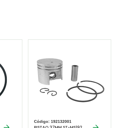
Código: 192132001
PISTAO 37MM ST-MS192