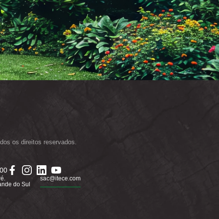
dos os direitos reservados.
000
ré.
sac@itece.com
ande do Sul