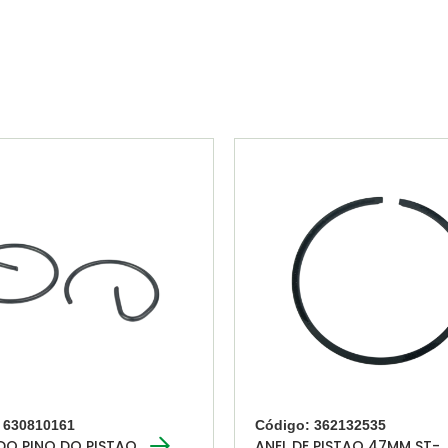
 630810161
Código: 362132535
DO PINO DO PISTAO
ANEL DE PISTAO 47MM ST-