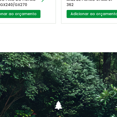
GX240/GX270
362
onar ao orçamento
Adicionar ao orçament