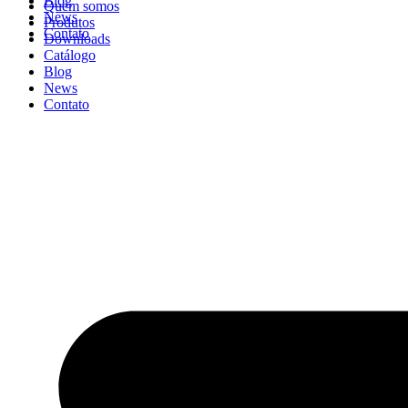
Blog
Quem somos
News
Produtos
Contato
Downloads
Catálogo
Blog
News
Contato