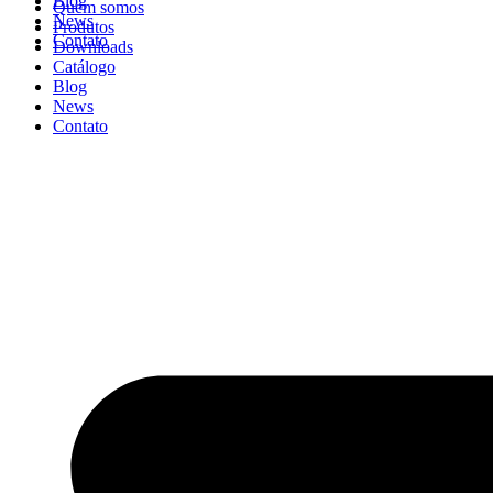
Blog
Quem somos
News
Produtos
Contato
Downloads
Catálogo
Blog
News
Contato