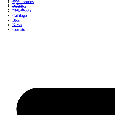
Blog
Quem somos
News
Produtos
Contato
Downloads
Catálogo
Blog
News
Contato