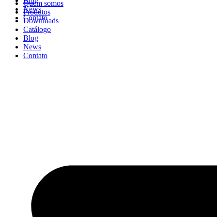
Blog
Quem somos
News
Produtos
Contato
Downloads
Catálogo
Blog
News
Contato