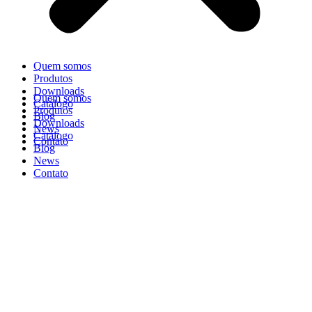
Quem somos
Produtos
Downloads
Quem somos
Catálogo
Produtos
Blog
Downloads
News
Catálogo
Contato
Blog
News
Contato