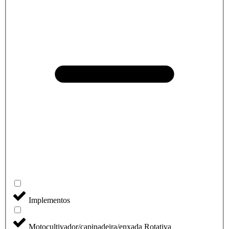
Implementos
Motocultivador/capinadeira/enxada Rotativa