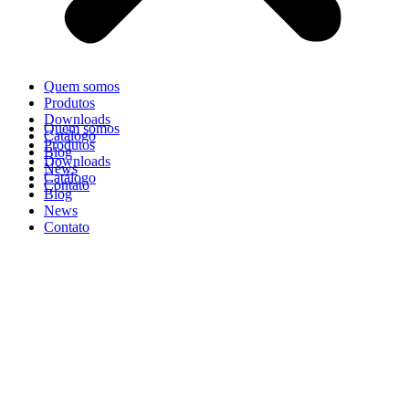
Quem somos
Produtos
Downloads
Quem somos
Catálogo
Produtos
Blog
Downloads
News
Catálogo
Contato
Blog
News
Contato