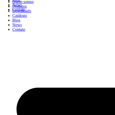
Blog
Quem somos
News
Produtos
Contato
Downloads
Catálogo
Blog
News
Contato