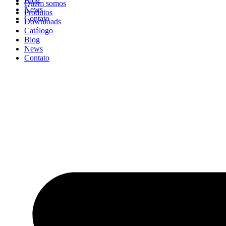
Blog
Quem somos
News
Produtos
Contato
Downloads
Catálogo
Blog
News
Contato