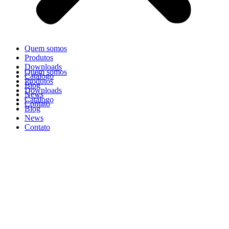
Quem somos
Produtos
Downloads
Quem somos
Catálogo
Produtos
Blog
Downloads
News
Catálogo
Contato
Blog
News
Contato