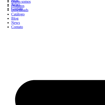
Blog
Quem somos
News
Produtos
Contato
Downloads
Catálogo
Blog
News
Contato