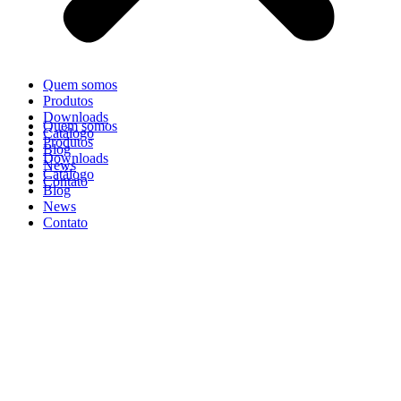
Quem somos
Produtos
Downloads
Quem somos
Catálogo
Produtos
Blog
Downloads
News
Catálogo
Contato
Blog
News
Contato