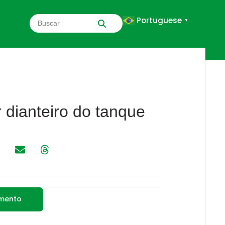
Portuguese
▼
 dianteiro do tanque
amento