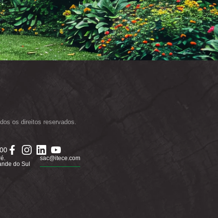
dos os direitos reservados.
000
ré.
sac@itece.com
ande do Sul