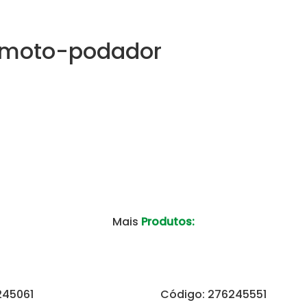
4 moto-podador
Mais
Produtos:
245061
Código: 276245551