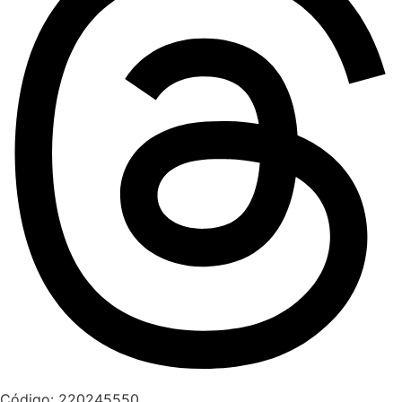
Código: 220245550