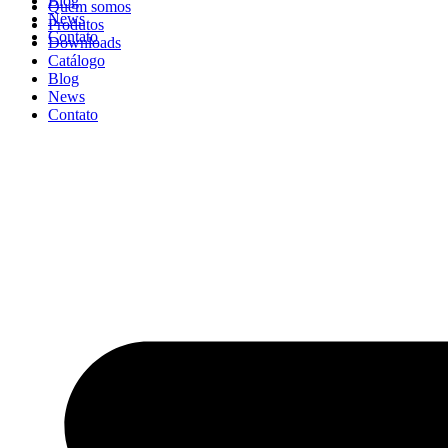
Blog
Quem somos
News
Produtos
Contato
Downloads
Catálogo
Blog
News
Contato