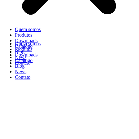
Quem somos
Produtos
Downloads
Quem somos
Catálogo
Produtos
Blog
Downloads
News
Catálogo
Contato
Blog
News
Contato