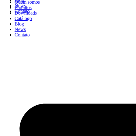
Blog
Quem somos
News
Produtos
Contato
Downloads
Catálogo
Blog
News
Contato