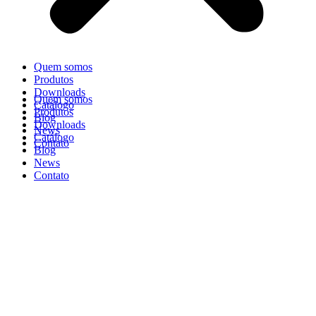
Quem somos
Produtos
Downloads
Quem somos
Catálogo
Produtos
Blog
Downloads
News
Catálogo
Contato
Blog
News
Contato