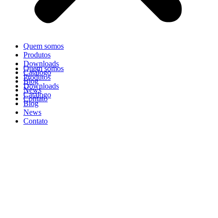
Quem somos
Produtos
Downloads
Quem somos
Catálogo
Produtos
Blog
Downloads
News
Catálogo
Contato
Blog
News
Contato