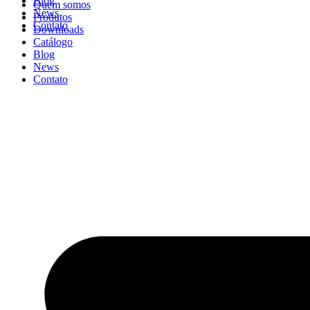
Blog
Quem somos
News
Produtos
Contato
Downloads
Catálogo
Blog
News
Contato