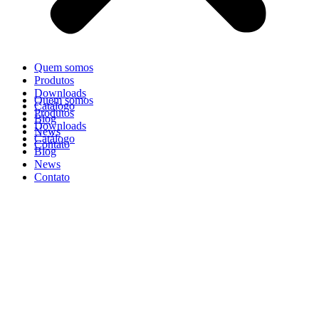
Quem somos
Produtos
Downloads
Quem somos
Catálogo
Produtos
Blog
Downloads
News
Catálogo
Contato
Blog
News
Contato