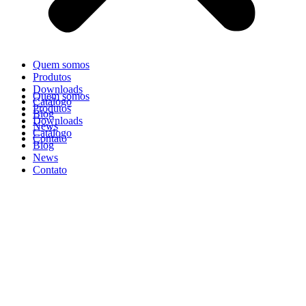
Quem somos
Produtos
Downloads
Quem somos
Catálogo
Produtos
Blog
Downloads
News
Catálogo
Contato
Blog
News
Contato