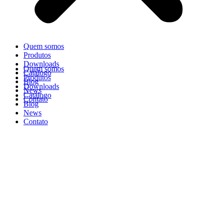
Quem somos
Produtos
Downloads
Quem somos
Catálogo
Produtos
Blog
Downloads
News
Catálogo
Contato
Blog
News
Contato