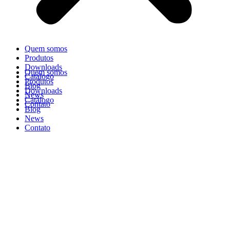
Quem somos
Produtos
Downloads
Quem somos
Catálogo
Produtos
Blog
Downloads
News
Catálogo
Contato
Blog
News
Contato