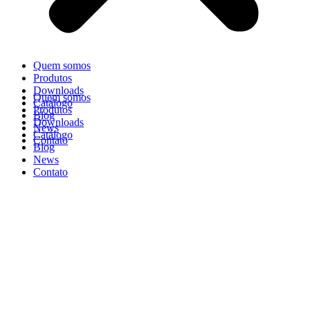
Quem somos
Produtos
Downloads
Quem somos
Catálogo
Produtos
Blog
Downloads
News
Catálogo
Contato
Blog
News
Contato