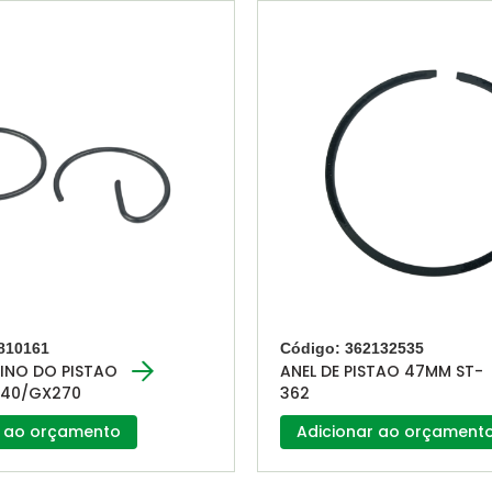
810161
Código: 362132535
INO DO PISTAO
ANEL DE PISTAO 47MM ST-
40/GX270
362
r ao orçamento
Adicionar ao orçament