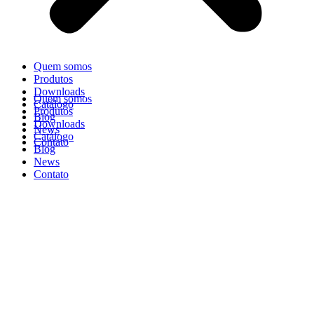
Quem somos
Produtos
Downloads
Quem somos
Catálogo
Produtos
Blog
Downloads
News
Catálogo
Contato
Blog
News
Contato