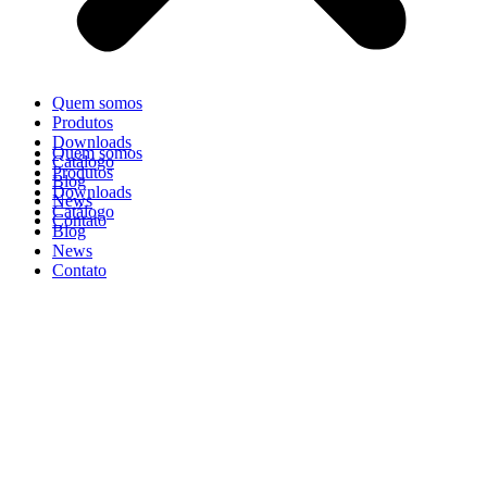
Quem somos
Produtos
Downloads
Quem somos
Catálogo
Produtos
Blog
Downloads
News
Catálogo
Contato
Blog
News
Contato