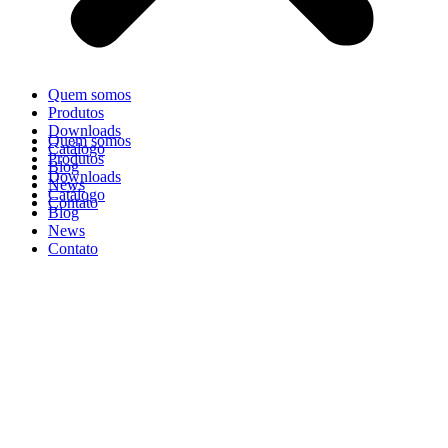
Quem somos
Produtos
Downloads
Quem somos
Catálogo
Produtos
Blog
Downloads
News
Catálogo
Contato
Blog
News
Contato