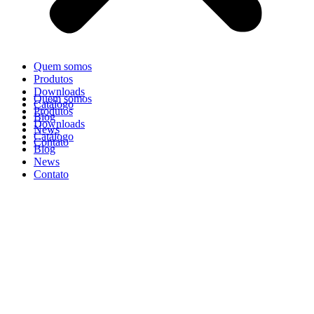
Quem somos
Produtos
Downloads
Quem somos
Catálogo
Produtos
Blog
Downloads
News
Catálogo
Contato
Blog
News
Contato