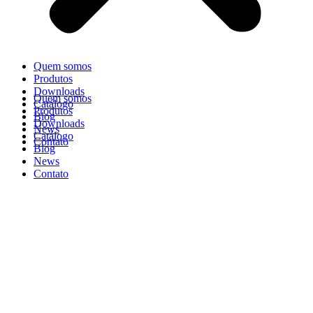
Quem somos
Produtos
Downloads
Quem somos
Catálogo
Produtos
Blog
Downloads
News
Catálogo
Contato
Blog
News
Contato