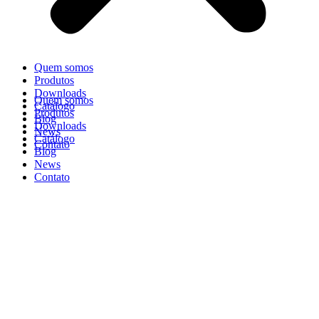
Quem somos
Produtos
Downloads
Quem somos
Catálogo
Produtos
Blog
Downloads
News
Catálogo
Contato
Blog
News
Contato