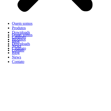
Quem somos
Produtos
Downloads
Quem somos
Catálogo
Produtos
Blog
Downloads
News
Catálogo
Contato
Blog
News
Contato