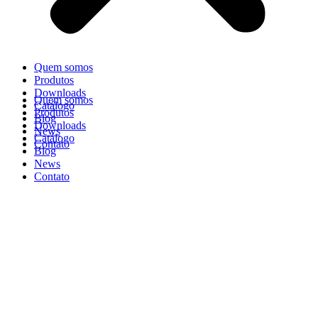
Quem somos
Produtos
Downloads
Quem somos
Catálogo
Produtos
Blog
Downloads
News
Catálogo
Contato
Blog
News
Contato