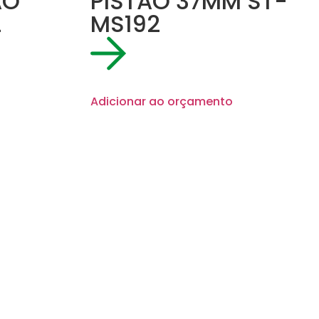
AO
PISTAO 37MM ST-
2
MS192
Adicionar ao orçamento