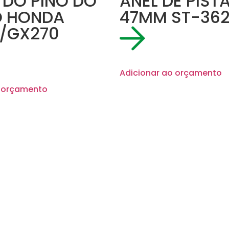
 DO PINO DO
ANEL DE PIST
O HONDA
47MM ST-36
/GX270
Adicionar ao orçamento
o orçamento