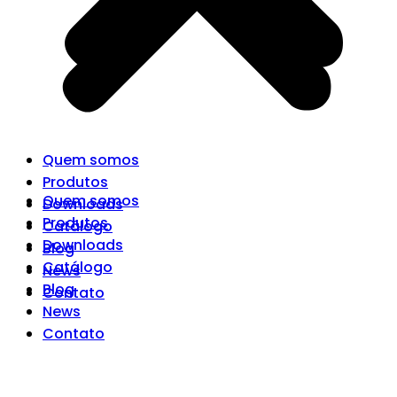
Quem somos
Produtos
Quem somos
Downloads
Produtos
Catálogo
Downloads
Blog
Catálogo
News
Blog
Contato
News
Contato