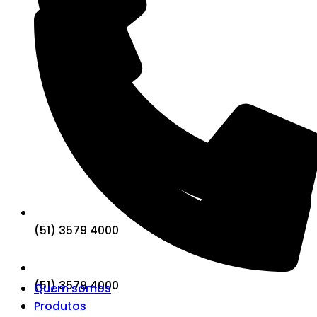
(51) 3579 4000
(51) 3579 4000
Quem somos
Produtos