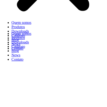
Quem somos
Produtos
Downloads
Quem somos
Catálogo
Produtos
Blog
Downloads
News
Catálogo
Contato
Blog
News
Contato