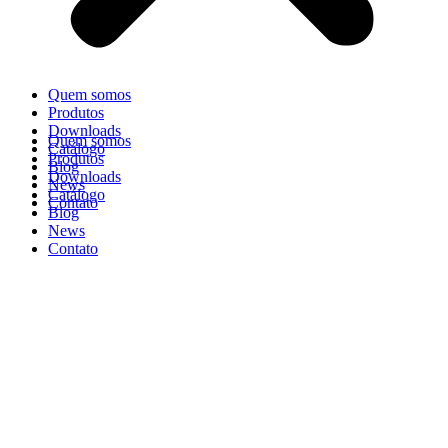
Quem somos
Produtos
Downloads
Quem somos
Catálogo
Produtos
Blog
Downloads
News
Catálogo
Contato
Blog
News
Contato