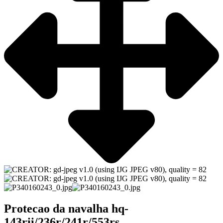
Protecao da navalha hq-
143rii/236r/241r/553rs