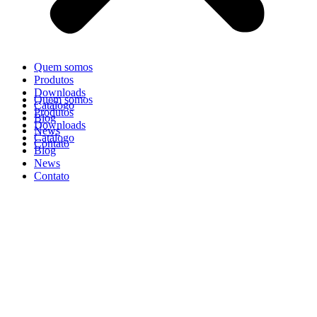
Quem somos
Produtos
Downloads
Quem somos
Catálogo
Produtos
Blog
Downloads
News
Catálogo
Contato
Blog
News
Contato