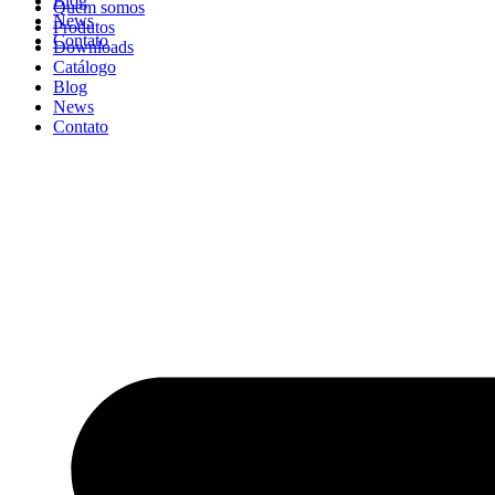
Blog
Quem somos
News
Produtos
Contato
Downloads
Catálogo
Blog
News
Contato