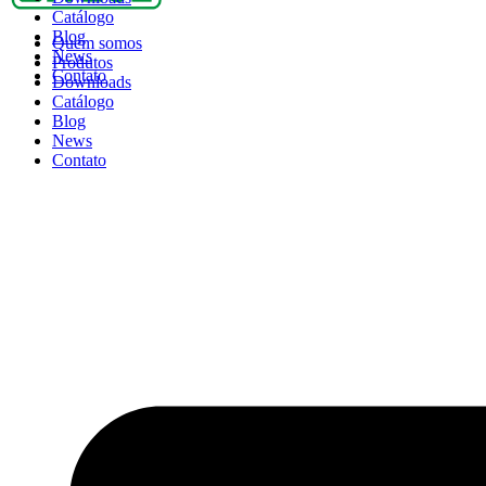
Catálogo
Blog
Quem somos
News
Produtos
Contato
Downloads
Catálogo
Blog
News
Contato