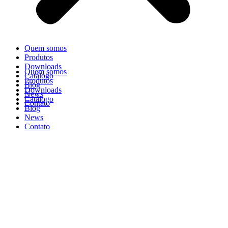
Quem somos
Produtos
Downloads
Quem somos
Catálogo
Produtos
Blog
Downloads
News
Catálogo
Contato
Blog
News
Contato