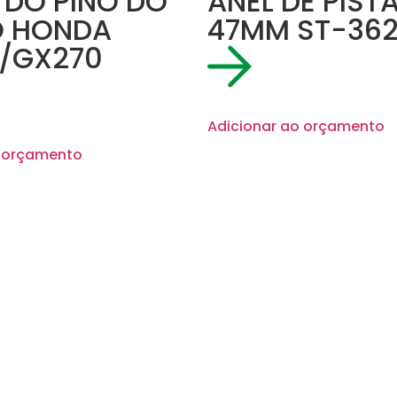
 DO PINO DO
ANEL DE PIST
O HONDA
47MM ST-36
/GX270
Adicionar ao orçamento
o orçamento