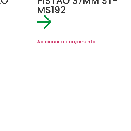
AO
PISTAO 37MM ST-
2
MS192
Adicionar ao orçamento