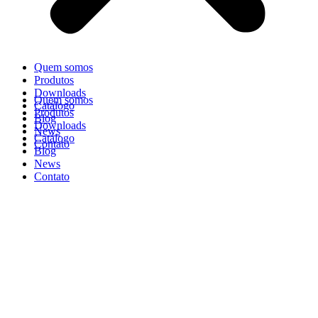
Quem somos
Produtos
Downloads
Quem somos
Catálogo
Produtos
Blog
Downloads
News
Catálogo
Contato
Blog
News
Contato