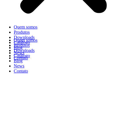
Quem somos
Produtos
Downloads
Quem somos
Catálogo
Produtos
Blog
Downloads
News
Catálogo
Contato
Blog
News
Contato