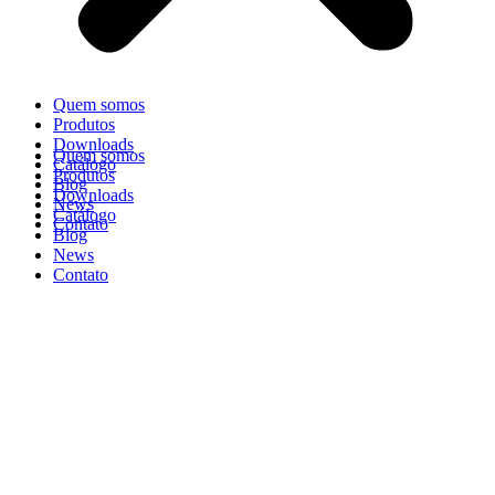
Quem somos
Produtos
Downloads
Quem somos
Catálogo
Produtos
Blog
Downloads
News
Catálogo
Contato
Blog
News
Contato