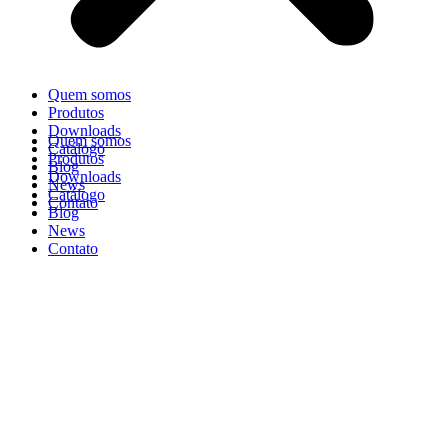
Quem somos
Produtos
Downloads
Quem somos
Catálogo
Produtos
Blog
Downloads
News
Catálogo
Contato
Blog
News
Contato