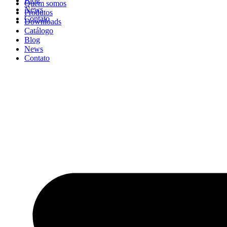
Blog
Quem somos
News
Produtos
Contato
Downloads
Catálogo
Blog
News
Contato