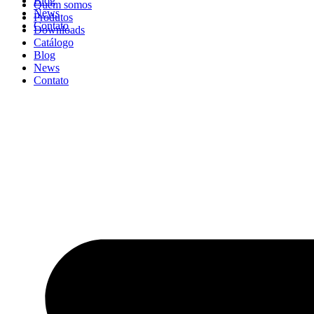
Blog
Quem somos
News
Produtos
Contato
Downloads
Catálogo
Blog
News
Contato